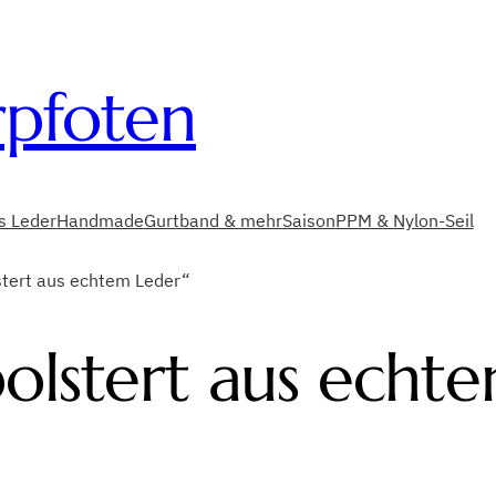
rpfoten
es Leder
Handmade
Gurtband & mehr
Saison
PPM & Nylon-Seil
stert aus echtem Leder“
olstert aus echt