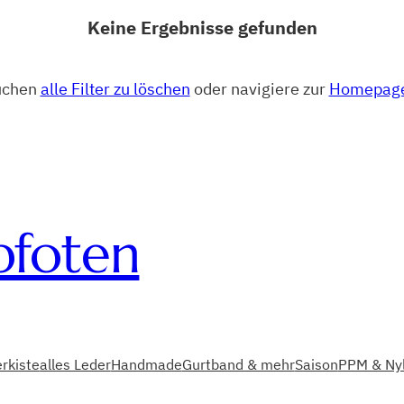
Keine Ergebnisse gefunden
uchen
alle Filter zu löschen
oder navigiere zur
Homepage
pfoten
rkiste
alles Leder
Handmade
Gurtband & mehr
Saison
PPM & Nyl