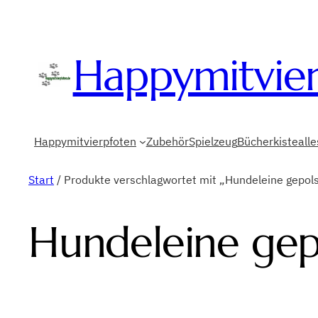
Happymitvie
Happymitvierpfoten
Zubehör
Spielzeug
Bücherkiste
all
Start
/ Produkte verschlagwortet mit „Hundeleine gepol
Hundeleine gep