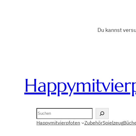
Du kannst vers
Happymitvier
Suchen
Happymitvierpfoten
Zubehör
Spielzeug
Büche