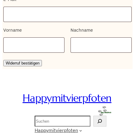
E-
Vorname
Nachname
Mail
(wiederholen)
*
Widerruf bestätigen
Happymitvierpfoten
Suchen
Happymitvierpfoten