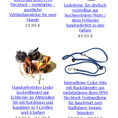
Flechtseil – mehrfarbig –
Lederleine 2m dreifach
sportliche
verstellbar aus
Verbindungsleine für zwei
hochwertigem 15mm /
Hunde
4mm Fettleder
handgefertigt in drei
10,90
€
Farben
49,90
€
Fahrradleine Color-Mix
Handgefertigter Leder
mit Ruckdämpfer aus
Leckerlibeutel aus
mehrfarbigen 8mm PPM
Echtleder im Mittelalter
Flechtseil, Freihandleine
Stil mit Kordelzug und
für Bauchgurt zum
Karabiner in 3 Größen
Radfahren, Joggen,
und 4 Farben
Wandern
14,90
€
–
16,90
€