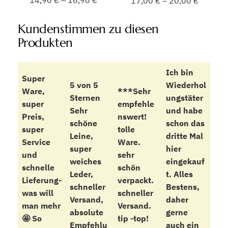
17,00
€
–
20,00
€
Kundenstimmen zu diesen
Produkten
Ich bin
Super
5 von 5
Wiederhol
Ware,
***Sehr
Sternen
ungstäter
super
empfehle
Sehr
und habe
Preis,
nswert!
schöne
schon das
super
tolle
Leine,
dritte Mal
Service
Ware.
super
hier
und
sehr
weiches
eingekauf
schnelle
schön
Leder,
t. Alles
Lieferung-
verpackt.
schneller
Bestens,
was will
schneller
Versand,
daher
man mehr
Versand.
absolute
gerne
🤩 So
tip -top!
Empfehlu
auch ein