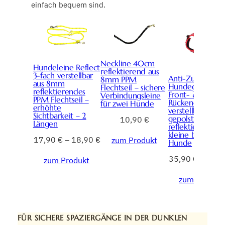
einfach bequem sind.
Neckline 40cm
Hundeleine Reflect
reflektierend aus
3-fach verstellbar
Anti-Zug
8mm PPM
aus 8mm
Hundegeschirr 
Flechtseil – sichere
reflektierendes
Front- &
Verbindungsleine
PPM Flechtseil –
Rückenclip
für zwei Hunde
erhöhte
verstellbar mit G
Sichtbarkeit – 2
gepolstert und
10,90
€
Längen
reflektierend fü
kleine bis große
17,90
€
–
18,90
€
zum Produkt
Hunde
35,90
€
–
44,
zum Produkt
zum Produkt
FÜR SICHERE SPAZIERGÄNGE IN DER DUNKLEN