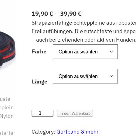
19,90
€
–
39,90
€
Strapazierfähige Schleppleine aus robuste
Freilaufübungen. Die rutschfeste und gep
– auch bei ziehenden oder aktiven Hunden
Farbe
Länge
R
In den Warenkorb
o
b
Category:
Gurtband & mehr