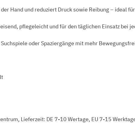
s
er Hand und reduziert Druck sowie Reibung – ideal für
t
e
isend, pflegeleicht und für den täglichen Einsatz bei j
r
t
g, Suchspiele oder Spaziergänge mit mehr Bewegungsfrei
e
r
H
a
lt
n
d
s
c
h
kzentrum, Lieferzeit: DE 7-10 Wertage, EU 7-15 Werktag
l
a