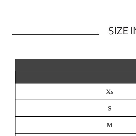
Xs
S
M