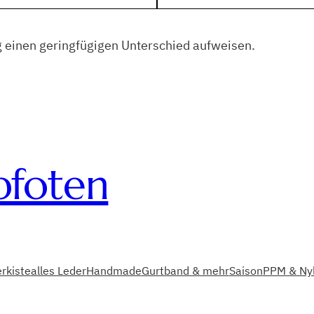
 einen geringfügigen Unterschied aufweisen.
pfoten
rkiste
alles Leder
Handmade
Gurtband & mehr
Saison
PPM & Nyl