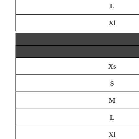
L
Xl
Xs
S
M
L
Xl