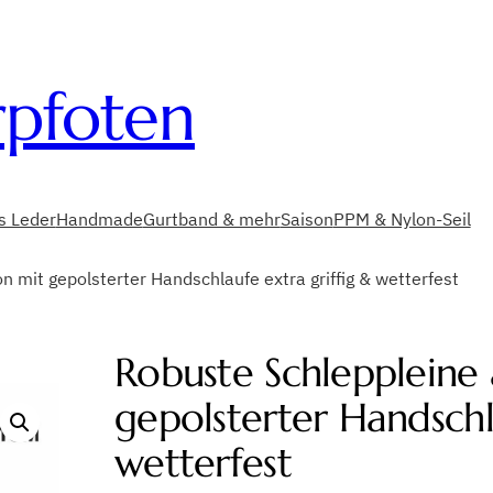
rpfoten
es Leder
Handmade
Gurtband & mehr
Saison
PPM & Nylon-Seil
n mit gepolsterter Handschlaufe extra griffig & wetterfest
Robuste Schleppleine 
gepolsterter Handschl
wetterfest