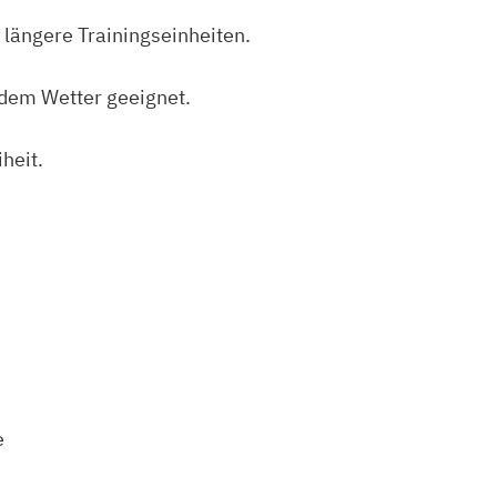
 längere Trainingseinheiten.
edem Wetter geeignet.
heit.
e