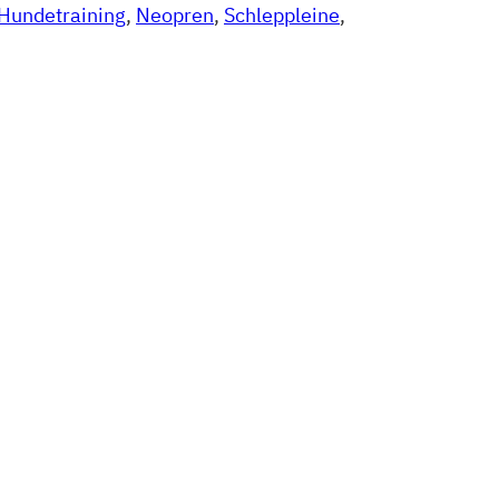
Hundetraining
, 
Neopren
, 
Schleppleine
, 