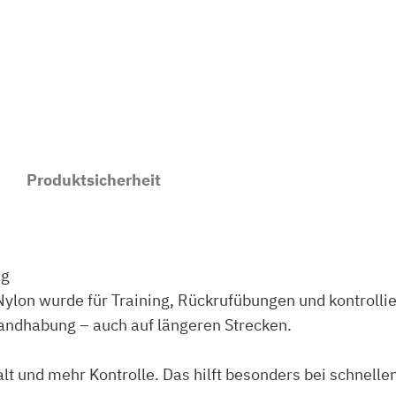
a
u
s
N
y
l
o
Produktsicherheit
n
m
i
t
ng
g
lon wurde für Training, Rückrufübungen und kontrollier
e
Handhabung – auch auf längeren Strecken.
p
o
t und mehr Kontrolle. Das hilft besonders bei schnelle
l