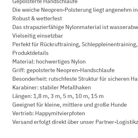
Gepolsterte Handschlaufe
Die weiche Neopren-Polsterung liegt angenehm in d
Robust & wetterfest
Das strapazierfähige Nylonmaterial ist wasserabwe
Vielseitig einsetzbar
Perfekt für Rückruftraining, Schleppleinentrainin
Produktdetails
Material: hochwertiges Nylon
Griff: gepolsterte Neopren-Handschlaufe
Besonderheit: rutschfeste Struktur für sicheren Ha
Karabiner: stabiler Metallhaken
Längen: 1,8 m, 3 m, 5 m, 10 m, 15 m
Geeignet für kleine, mittlere und große Hunde
Vertrieb: Happymitvierpfoten
Versand erfolgt direkt über unser Partner-Logisti