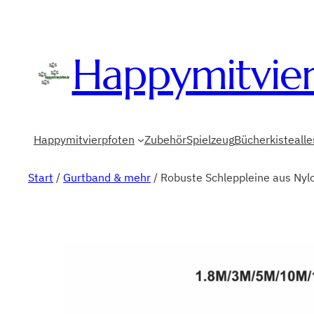
Happymitvie
Happymitvierpfoten
Zubehör
Spielzeug
Bücherkiste
all
Start
/
Gurtband & mehr
/ Robuste Schleppleine aus Nylo