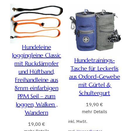
Hundeleine
Joggingleine Classic
Hundetrainings-
mit Ruckdämpfer
Tasche für Leckerlis
und Hüftband,
aus Oxford-Gewebe
Freihandleine aus
mit Gürtel &
8mm einfarbigen
Schultergurt
PPM Seil – zum
Joggen, Walken ,
19,90
€
mehr Details
Wandern
inkl. MwSt.
19,00
€