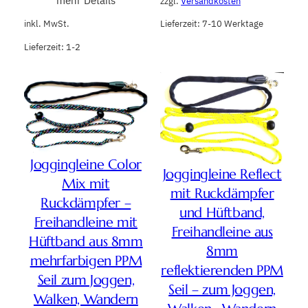
mehr Details
zzgl.
Versandkosten
Lieferzeit:
7-10 Werktage
inkl. MwSt.
Lieferzeit:
1-2
Joggingleine Color
Joggingleine Reflect
Mix mit
mit Ruckdämpfer
Ruckdämpfer –
und Hüftband,
Freihandleine mit
Freihandleine aus
Hüftband aus 8mm
8mm
mehrfarbigen PPM
reflektierenden PPM
Seil zum Joggen,
Seil – zum Joggen,
Walken, Wandern