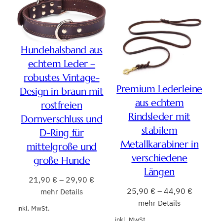
Hundehalsband aus
echtem Leder –
robustes Vintage-
Premium Lederleine
Design in braun mit
aus echtem
rostfreien
Rindsleder mit
Dornverschluss und
stabilem
D-Ring für
Metallkarabiner in
mittelgroße und
verschiedene
große Hunde
Längen
21,90
€
–
29,90
€
25,90
€
–
44,90
€
mehr Details
mehr Details
inkl. MwSt.
inkl. MwSt.