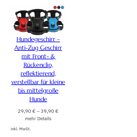
Hundegeschirr –
Anti-Zug Geschirr
mit Front- &
Rückenclip,
reflektierend,
verstellbar für kleine
bis mittelgroße
Hunde
29,90
€
–
39,90
€
mehr Details
inkl. MwSt.