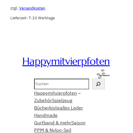
zzgl.
Versandkosten
Lieferzeit:
7-10 Werktage
Happymitvierpfoten
Suchen
Happymitvierpfoten
Zubehör
Spielzeug
Bücherkiste
alles Leder
Handmade
Gurtband & mehr
Saison
PPM & Nylon-Seil