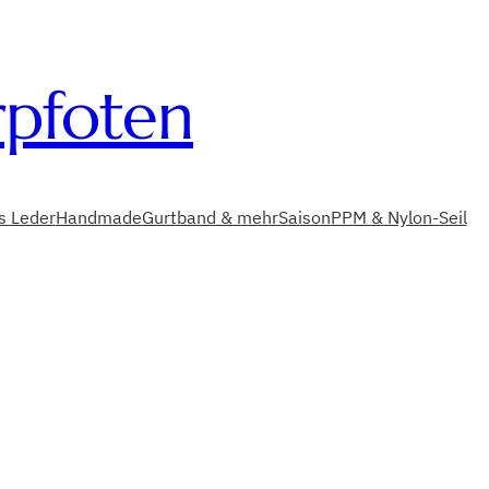
rpfoten
es Leder
Handmade
Gurtband & mehr
Saison
PPM & Nylon-Seil