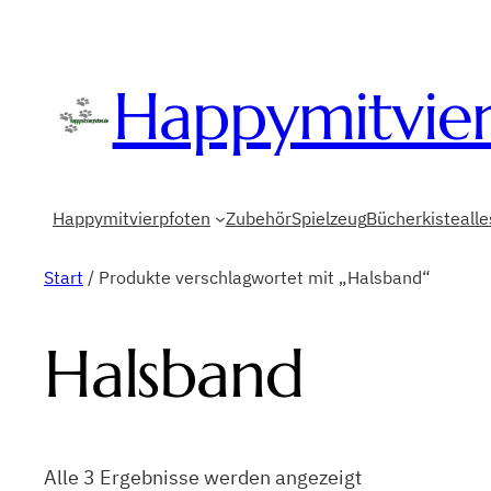
Happymitvie
Happymitvierpfoten
Zubehör
Spielzeug
Bücherkiste
all
Start
/ Produkte verschlagwortet mit „Halsband“
Halsband
Alle 3 Ergebnisse werden angezeigt