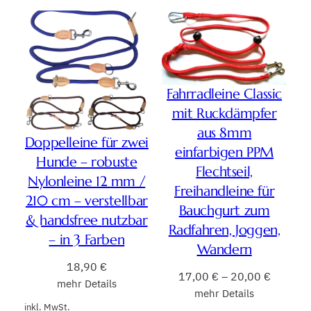
Fahrradleine Classic
mit Ruckdämpfer
aus 8mm
Doppelleine für zwei
einfarbigen PPM
Hunde – robuste
Flechtseil,
Nylonleine 12 mm /
Freihandleine für
210 cm – verstellbar
Bauchgurt zum
& handsfree nutzbar
Radfahren, Joggen,
– in 3 Farben
Wandern
18,90
€
17,00
€
–
20,00
€
mehr Details
mehr Details
inkl. MwSt.