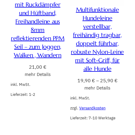
mit Ruckdämpfer
Multifunktionale
und Hüftband,
Hundeleine
Freihandleine aus
verstellbar,
8mm
freihändig tragbar,
reflektierenden PPM
doppelt führbar,
Seil – zum Joggen,
robuste Nylon-Leine
Walken , Wandern
mit Soft-Griff, für
21,00
€
alle Hunde
mehr Details
19,90
€
–
25,90
€
inkl. MwSt.
mehr Details
Lieferzeit:
1-2
inkl. MwSt.
zzgl.
Versandkosten
Lieferzeit:
7-10 Werktage