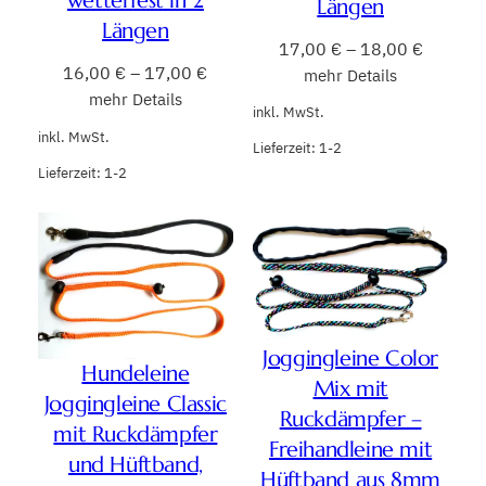
wetterfest in 2
Längen
Längen
17,00
€
–
18,00
€
16,00
€
–
17,00
€
mehr Details
mehr Details
inkl. MwSt.
inkl. MwSt.
Lieferzeit:
1-2
Lieferzeit:
1-2
Joggingleine Color
Hundeleine
Mix mit
Joggingleine Classic
Ruckdämpfer –
mit Ruckdämpfer
Freihandleine mit
und Hüftband,
Hüftband aus 8mm