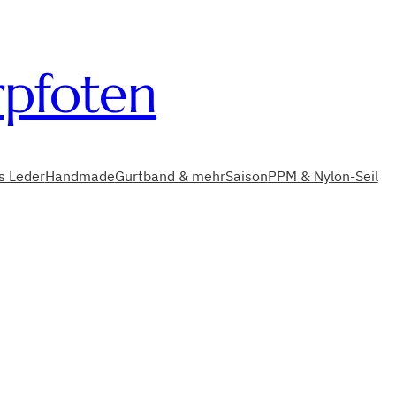
rpfoten
es Leder
Handmade
Gurtband & mehr
Saison
PPM & Nylon-Seil