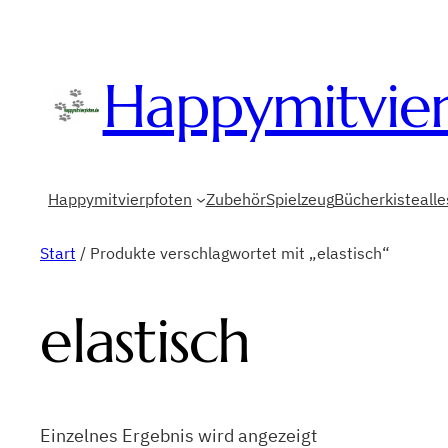
Happymitvie
Happymitvierpfoten
Zubehör
Spielzeug
Bücherkiste
all
Start
/ Produkte verschlagwortet mit „elastisch“
elastisch
Einzelnes Ergebnis wird angezeigt