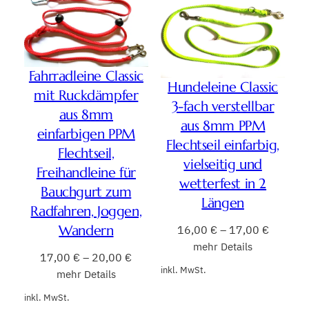
Fahrradleine Classic
Hundeleine Classic
mit Ruckdämpfer
3-fach verstellbar
aus 8mm
aus 8mm PPM
einfarbigen PPM
Flechtseil einfarbig,
Flechtseil,
vielseitig und
Freihandleine für
wetterfest in 2
Bauchgurt zum
Längen
Radfahren, Joggen,
Wandern
16,00
€
–
17,00
€
mehr Details
17,00
€
–
20,00
€
inkl. MwSt.
mehr Details
inkl. MwSt.